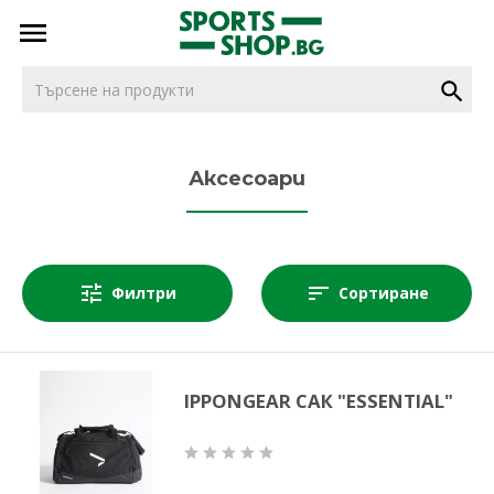
тел.
тел.
0887716479
НОВИ
0887616932
Аксесоари
БОКС
Филтри
Сортиране
ДЖУДО
КАРАТЕ
IPPONGEAR САК "ESSENTIAL"
КИКБОКС