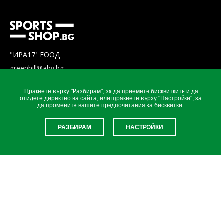
"ИРА17" ЕООД
greenhill@abv.bg
Щракнете върху "Разбирам", за да приемете бисквитките и да
отидете директно на сайта, или щракнете върху "Настройки", за
ВРЪЗКИ
да промените вашите предпочитания за бисквитки.
Green Hill Catalog
РАЗБИРАМ
НАСТРОЙКИ
Наши партньори и приятели
Правила за ползване на уебсайта
Политика за използване на бисквитки
© 2026 Всички права запазени
Array