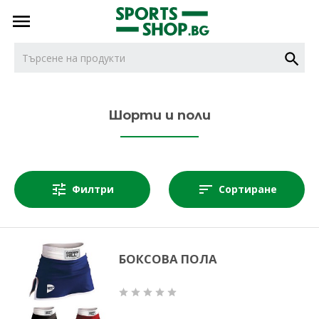
тел.
тел.
0887716479
НОВИ
0887616932
Шорти и поли
БОКС
Филтри
Сортиране
ДЖУДО
КАРАТЕ
БОКСОВА ПОЛА
КИКБОКС