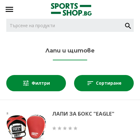
тел.
тел.
0887716479
НОВИ
0887616932
Лапи и щитове
БОКС
Филтри
Сортиране
ДЖУДО
КАРАТЕ
ЛАПИ ЗА БОКС "EAGLE"
КИКБОКС