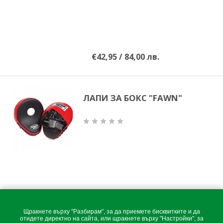
€42,95 / 84,00 лв.
ЛАПИ ЗА БОКС "FAWN"
Щракнете върху "Разбирам", за да приемете бисквитките и да
отидете директно на сайта, или щракнете върху "Настройки", за