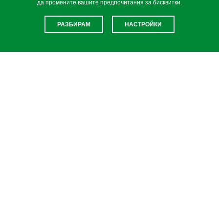
да промените вашите предпочитания за бисквитки.
€45,50 / 88,99 лв.
РАЗБИРАМ
НАСТРОЙКИ
ЛАПИ ЗА БОКС "CONDOR"
€48,00 / 93,88 лв.