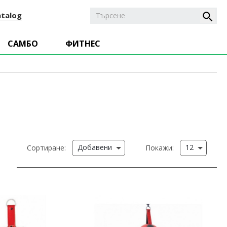
atalog
САМБО
ФИТНЕС
Добавени
12
Сортиране:
Покажи: