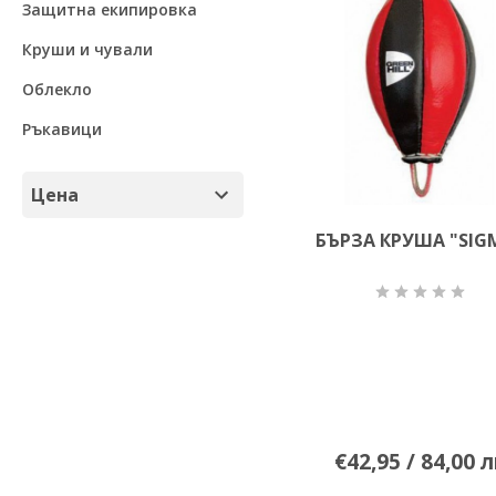
Защитна екипировка
Круши и чували
Облекло
Ръкавици
Цена
БЪРЗА КРУША "SIG
до 100 лв.
над 100 лв.
€42,95 / 84,00 л