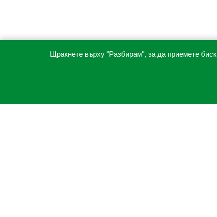
Щракнете върху "Разбирам", за да приемете биск
"ИРА17" ЕООД
greenhill@abv.bg