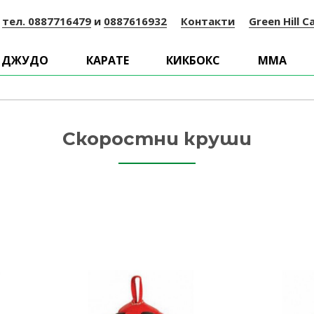
:
тел. 0887716479
и
0887616932
Контакти
Green Hill C
ДЖУДО
КАРАТЕ
КИКБОКС
ММА
Скоростни круши