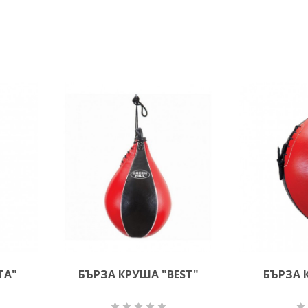
TA"
БЪРЗА КРУША "BEST"
БЪРЗА 