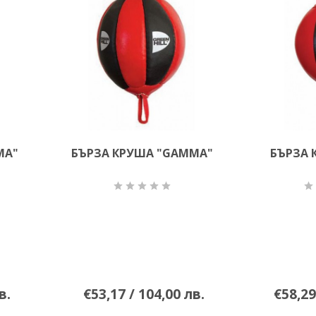
MA"
БЪРЗА КРУША "GAMMA"
БЪРЗА 
в.
€53,17 / 104,00 лв.
€58,29