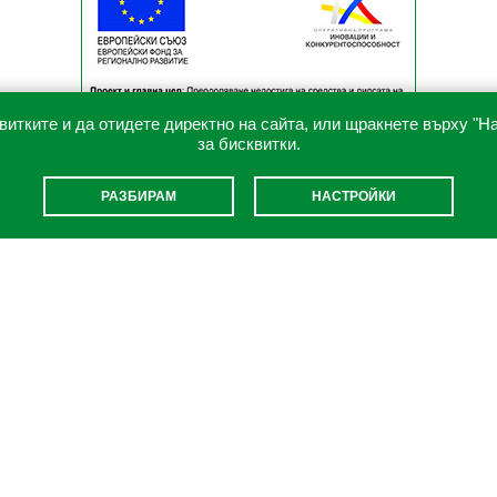
витките и да отидете директно на сайта, или щракнете върху "Н
за бисквитки.
РАЗБИРАМ
НАСТРОЙКИ
ВРЪЗКИ
Green Hill Catalog
Наши партньори и приятели
Правила за ползване на уебсайта