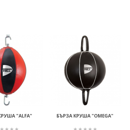
КРУША "ALFA"
БЪРЗА КРУША "OMEGA"