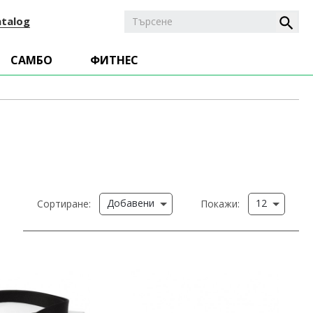
atalog
САМБО
ФИТНЕС
Добавени
12
Сортиране:
Покажи: