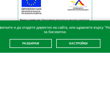
витките и да отидете директно на сайта, или щракнете върху "Н
за бисквитки.
РАЗБИРАМ
НАСТРОЙКИ
ВРЪЗКИ
Green Hill Catalog
Наши партньори и приятели
Правила за ползване на уебсайта