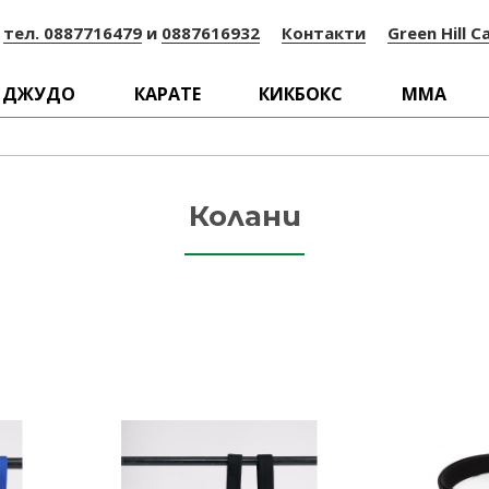
:
тел. 0887716479
и
0887616932
Контакти
Green Hill C
ДЖУДО
КАРАТЕ
КИКБОКС
ММА
Колани