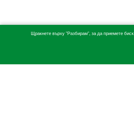
Щракнете върху "Разбирам", за да приемете биск
"ИРА17" ЕООД
greenhill@abv.bg