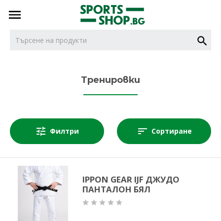
тел.
тел.
0887716479
НОВИ
0887616932
Тренировки
БОКС
Филтри
Сортиране
ДЖУДО
КАРАТЕ
IPPON GEAR IJF ДЖУДО
ПАНТАЛОН БЯЛ
КИКБОКС