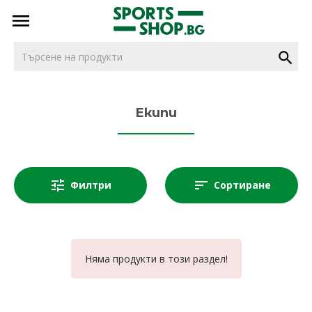
тел.
тел.
0887716479
НОВИ
0887616932
Екипи
БОКС
Филтри
Сортиране
ДЖУДО
КАРАТЕ
Няма продукти в този раздел!
КИКБОКС