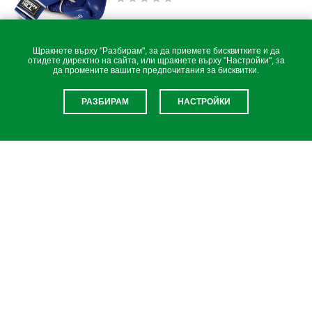
Щракнете върху "Разбирам", за да приемете бисквитките и да
отидете директно на сайта, или щракнете върху "Настройки", за
да промените вашите предпочитания за бисквитки.
РАЗБИРАМ
НАСТРОЙКИ
€84,50 / 165,27 лв.
БОКСОВИ РЪКАВИЦИ "F130"