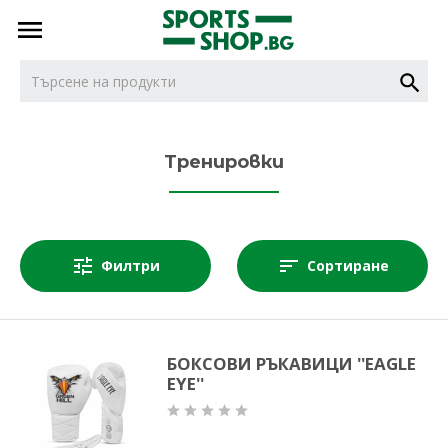
тел.
тел.
0887716479
НОВИ
0887616932
Тренировки
БОКС
Филтри
Сортиране
ДЖУДО
КАРАТЕ
БОКСОВИ РЪКАВИЦИ ''EAGLE
EYE''
КИКБОКС