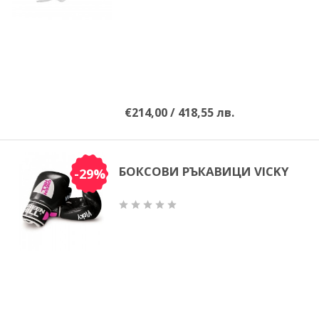
ММА
САМБО
ФИТНЕС
€214,00 / 418,55 лв.
КОНТАКТИ
БОКСОВИ РЪКАВИЦИ VICKY
-29%
НАШИ ПАРТНЬОРИ И
ПРИЯТЕЛИ