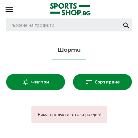
тел.
тел.
0887716479
НОВИ
0887616932
Шорти
БОКС
Филтри
Сортиране
ДЖУДО
КАРАТЕ
Няма продукти в този раздел!
КИКБОКС