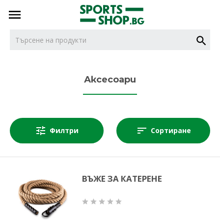
тел.
тел.
0887716479
НОВИ
0887616932
Аксесоари
БОКС
Филтри
Сортиране
ДЖУДО
КАРАТЕ
ВЪЖЕ ЗА КАТЕРЕНЕ
КИКБОКС