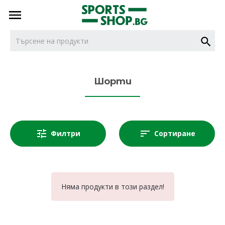
тел.
тел.
0887716479
НОВИ
0887616932
Шорти
БОКС
Филтри
Сортиране
ДЖУДО
КАРАТЕ
Няма продукти в този раздел!
КИКБОКС