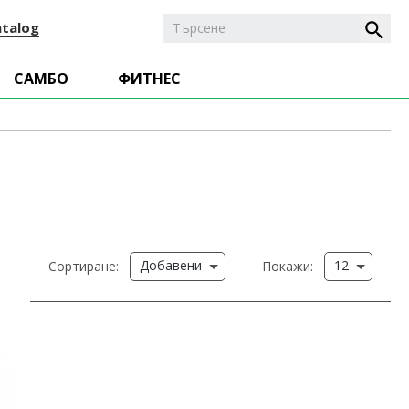
atalog
САМБО
ФИТНЕС
Добавени
12
Сортиране:
Покажи: