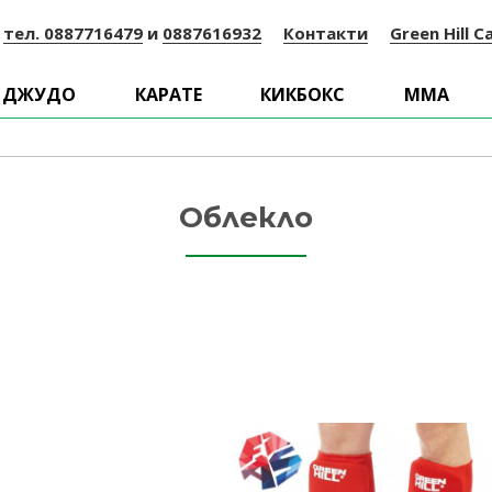
:
тел. 0887716479
и
0887616932
Контакти
Green Hill C
ДЖУДО
КАРАТЕ
КИКБОКС
ММА
Облекло